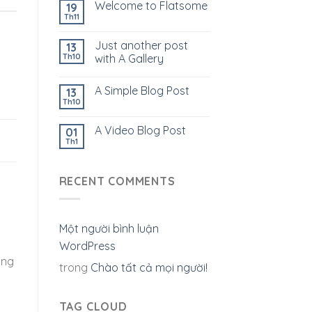
Welcome to Flatsome
19
Th11
Just another post
13
Th10
with A Gallery
A Simple Blog Post
13
Th10
A Video Blog Post
01
Th1
RECENT COMMENTS
Một người bình luận
WordPress
ong
trong
Chào tất cả mọi người!
TAG CLOUD