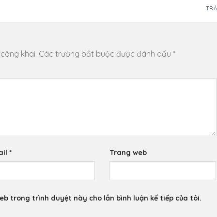
TRẢ
 công khai.
Các trường bắt buộc được đánh dấu
*
ail
*
Trang web
eb trong trình duyệt này cho lần bình luận kế tiếp của tôi.