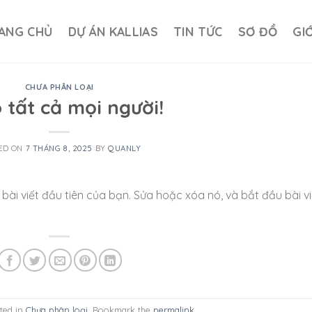
ANG CHỦ
DỰ ÁN KALLIAS
TIN TỨC
SƠ ĐỒ
GI
CHƯA PHÂN LOẠI
 tất cả mọi người!
ED ON
7 THÁNG 8, 2025
BY
QUANLY
ài viết đầu tiên của bạn. Sửa hoặc xóa nó, và bắt đầu bài vi
ted in
Chưa phân loại
. Bookmark the
permalink
.