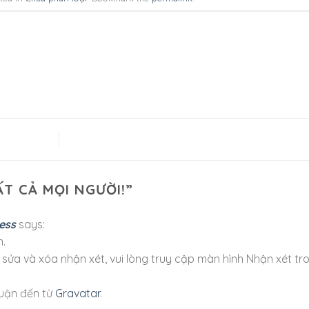
T CẢ MỌI NGƯỜI!
”
ess
says:
n.
 sửa và xóa nhận xét, vui lòng truy cập màn hình Nhận xét tr
luận đến từ
Gravatar
.