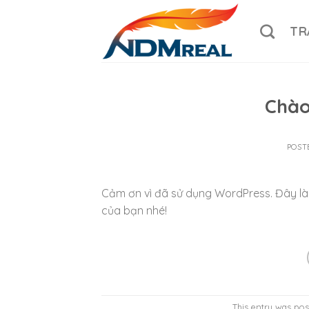
Skip
to
TR
content
Chào
POST
Cảm ơn vì đã sử dụng WordPress. Đây là b
của bạn nhé!
This entry was pos