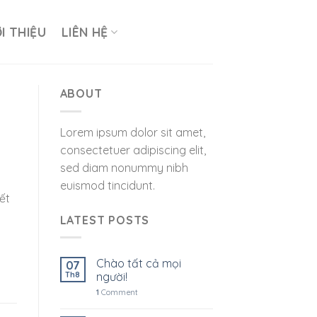
ỚI THIỆU
LIÊN HỆ
ABOUT
Lorem ipsum dolor sit amet,
consectetuer adipiscing elit,
sed diam nonummy nibh
euismod tincidunt.
ết
LATEST POSTS
Chào tất cả mọi
07
Th8
người!
1
Comment