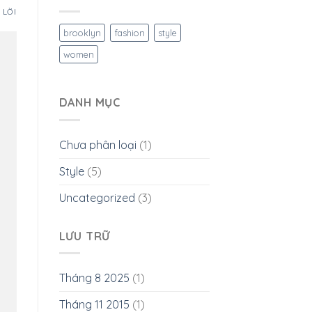
 LỜI
brooklyn
fashion
style
women
DANH MỤC
Chưa phân loại
(1)
Style
(5)
Uncategorized
(3)
LƯU TRỮ
Tháng 8 2025
(1)
Tháng 11 2015
(1)