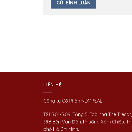
LIÊN HỆ
Công ty Cổ Phần NDMREAL
TS1.5.01-5.09, Tầng 5, Toà nhà The Tresor,
39B Bến Vân Đồn, Phường Xóm Chiếu, T
phố Hồ Chí Minh.