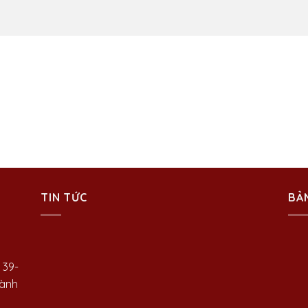
TIN TỨC
BẢ
 39-
hành