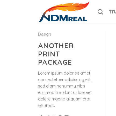
Skip
to
TR
content
Design
ANOTHER
PRINT
PACKAGE
Lorem ipsum dolor sit amet,
consectetuer adipiscing elit,
sed diam nonummy nibh
euismod tincidunt ut laoreet
dolore magna aliquam erat
volutpat.