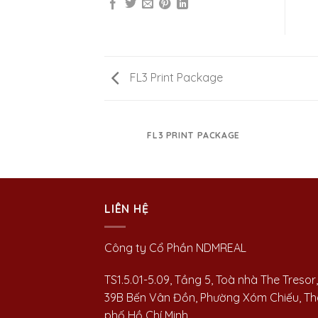
FL3 Print Package
FL3 PRINT PACKAGE
LIÊN HỆ
Công ty Cổ Phần NDMREAL
TS1.5.01-5.09, Tầng 5, Toà nhà The Tresor,
39B Bến Vân Đồn, Phường Xóm Chiếu, T
phố Hồ Chí Minh.