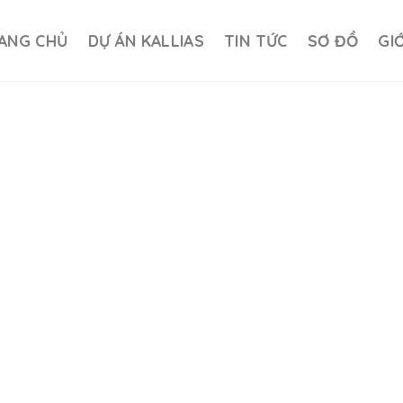
ANG CHỦ
DỰ ÁN KALLIAS
TIN TỨC
SƠ ĐỒ
GI