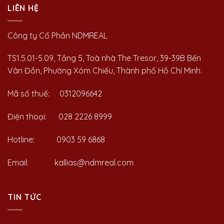
LIÊN HỆ
Công ty Cổ Phần NDMREAL
TS1.5.01-5.09, Tầng 5, Toà nhà The Tresor, 39-39B Bến
Vân Đồn, Phường Xóm Chiếu, Thành phố Hồ Chí Minh.
Mã số thuế: 0312096642
Điện thoại: 028 2226 8999
Hotline: 0903 59 6868
Email: kallias@ndmreal.com
TIN TỨC