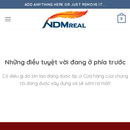
Skip
ADD ANYTHING HERE OR JUST REMOVE IT...
to
content
0
Những điều tuyệt vời đang ở phía trước
Có điều gì đó lớn lao đang được ấp ủ! Cửa hàng của chúng
tôi đang được xây dựng và sẽ sớm ra mắt!