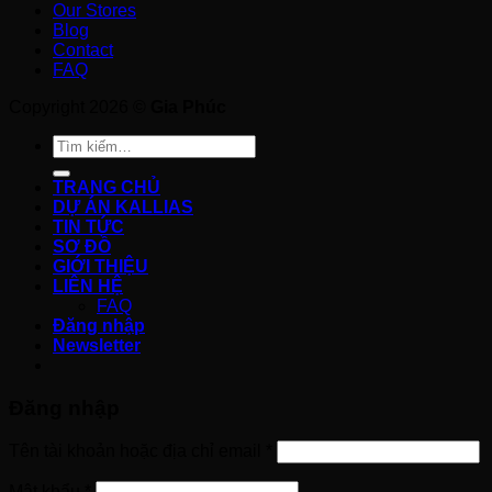
Our Stores
Blog
Contact
FAQ
Copyright 2026 ©
Gia Phúc
Tìm
kiếm:
TRANG CHỦ
DỰ ÁN KALLIAS
TIN TỨC
SƠ ĐỒ
GIỚI THIỆU
LIÊN HỆ
FAQ
Đăng nhập
Newsletter
Đăng nhập
Tên tài khoản hoặc địa chỉ email
*
Mật khẩu
*