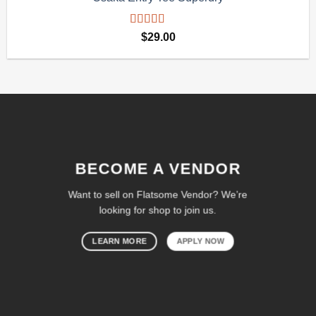
Được xếp
$
29.00
hạng
4.00
5 sao
BECOME A VENDOR
Want to sell on Flatsome Vendor? We’re
looking for shop to join us.
LEARN MORE
APPLY NOW