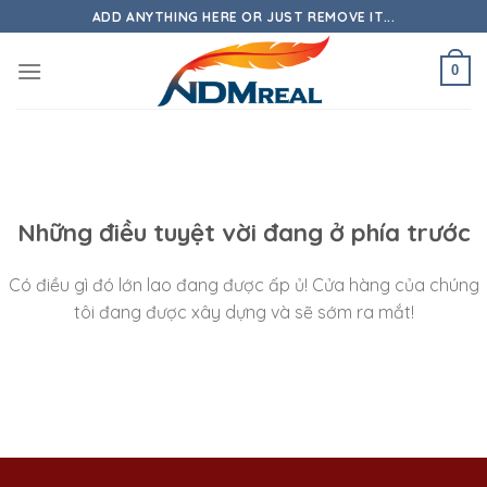
Skip
ADD ANYTHING HERE OR JUST REMOVE IT...
to
content
0
Những điều tuyệt vời đang ở phía trước
Có điều gì đó lớn lao đang được ấp ủ! Cửa hàng của chúng
tôi đang được xây dựng và sẽ sớm ra mắt!