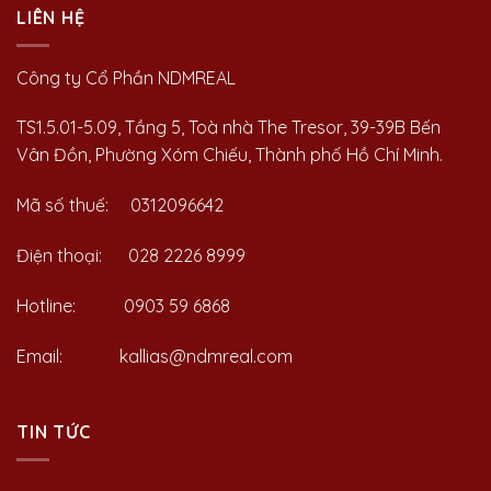
LIÊN HỆ
Công ty Cổ Phần NDMREAL
TS1.5.01-5.09, Tầng 5, Toà nhà The Tresor, 39-39B Bến
Vân Đồn, Phường Xóm Chiếu, Thành phố Hồ Chí Minh.
Mã số thuế: 0312096642
Điện thoại: 028 2226 8999
Hotline: 0903 59 6868
Email: kallias@ndmreal.com
TIN TỨC