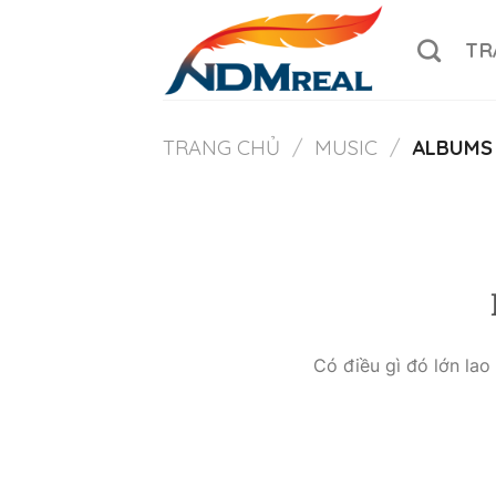
Skip
to
TR
content
TRANG CHỦ
/
MUSIC
/
ALBUMS
Có điều gì đó lớn la