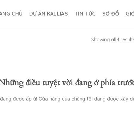
ANG CHỦ
DỰ ÁN KALLIAS
TIN TỨC
SƠ ĐỒ
GI
Showing all 4 result
Những điều tuyệt vời đang ở phía trướ
o đang được ấp ủ! Cửa hàng của chúng tôi đang được xây d