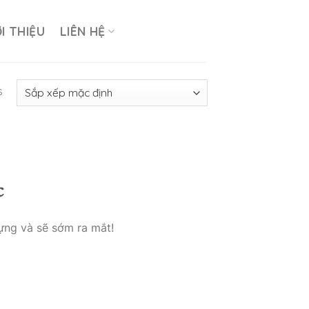
ỚI THIỆU
LIÊN HỆ
s
c
ựng và sẽ sớm ra mắt!