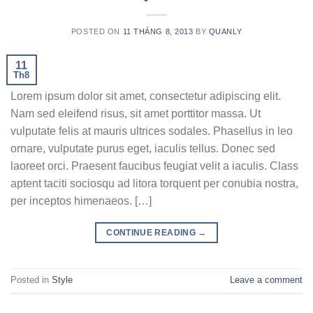
POSTED ON
11 THÁNG 8, 2013
BY
QUANLY
11
Th8
Lorem ipsum dolor sit amet, consectetur adipiscing elit.
Nam sed eleifend risus, sit amet porttitor massa. Ut
vulputate felis at mauris ultrices sodales. Phasellus in leo
ornare, vulputate purus eget, iaculis tellus. Donec sed
laoreet orci. Praesent faucibus feugiat velit a iaculis. Class
aptent taciti sociosqu ad litora torquent per conubia nostra,
per inceptos himenaeos. […]
CONTINUE READING
→
Posted in
Style
Leave a comment