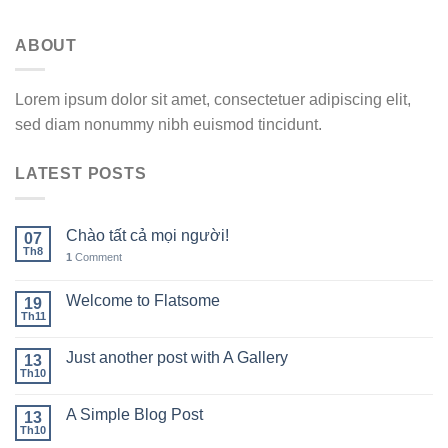
ABOUT
Lorem ipsum dolor sit amet, consectetuer adipiscing elit,
sed diam nonummy nibh euismod tincidunt.
LATEST POSTS
Chào tất cả mọi người!
07
Th8
1
Comment
Welcome to Flatsome
19
Th11
Just another post with A Gallery
13
Th10
A Simple Blog Post
13
Th10