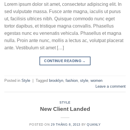
Lorem ipsum dolor sit amet, consectetur adipiscing elit. In
sed vulputate massa. Fusce ante magna, iaculis ut purus
ut, facilisis ultrices nibh. Quisque commodo nunc eget
tortor dapibus, et tristique magna convallis. Phasellus
egestas nunc eu venenatis vehicula. Phasellus et magna
nulla. Proin ante nunc, mollis a lectus ac, volutpat placerat
ante. Vestibulum sit amet […]
CONTINUE READING
→
Posted in
Style
|
Tagged
brooklyn
,
fashion
,
style
,
women
Leave a comment
STYLE
New Client Landed
POSTED ON
29 THÁNG 8, 2013
BY
QUANLY