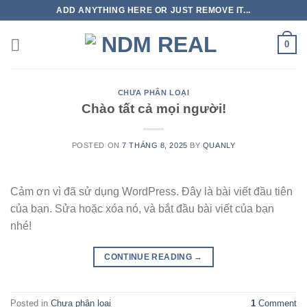
Skip
ADD ANYTHING HERE OR JUST REMOVE IT...
to
content
0
CHƯA PHÂN LOẠI
Chào tất cả mọi người!
POSTED ON
7 THÁNG 8, 2025
BY
QUANLY
Cảm ơn vì đã sử dụng WordPress. Đây là bài viết đầu tiên
của bạn. Sửa hoặc xóa nó, và bắt đầu bài viết của bạn
nhé!
CONTINUE READING
→
Posted in
Chưa phân loại
1
Comment