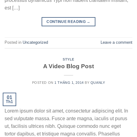
processus dynamicus Typi non habent claritatem insitam;
est […]
CONTINUE READING
→
Posted in
Uncategorized
Leave a comment
STYLE
A Video Blog Post
POSTED ON
1 THÁNG 1, 2014
BY
QUANLY
01
Th1
Lorem ipsum dolor sit amet, consectetur adipiscing elit. In
sed vulputate massa. Fusce ante magna, iaculis ut purus
ut, facilisis ultrices nibh. Quisque commodo nunc eget
tortor dapibus, et tristique magna convallis. Phasellus