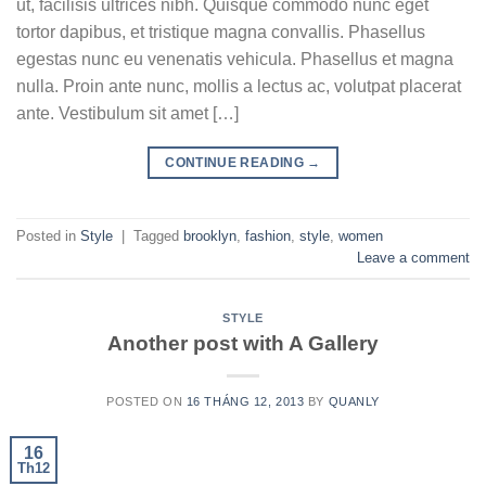
ut, facilisis ultrices nibh. Quisque commodo nunc eget
tortor dapibus, et tristique magna convallis. Phasellus
egestas nunc eu venenatis vehicula. Phasellus et magna
nulla. Proin ante nunc, mollis a lectus ac, volutpat placerat
ante. Vestibulum sit amet […]
CONTINUE READING
→
Posted in
Style
|
Tagged
brooklyn
,
fashion
,
style
,
women
Leave a comment
STYLE
Another post with A Gallery
POSTED ON
16 THÁNG 12, 2013
BY
QUANLY
16
Th12