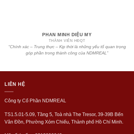
PHAN MINH DIỆU MY
THÀNH VIÊN HĐQT
“Chính xác – Trung thực – Kịp thời là những yếu tố quan trọng
góp phần trong thành công của NDMREAL”
LIÊN HỆ
Công ty Cổ Phần NDMREAL
TS1.5.01-5.09, Tầng 5, Toà nhà The Tresor, 39-39B Bến
Vân Đồn, Phường Xóm Chiếu, Thành phố Hồ Chí Minh.