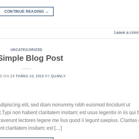
CONTINUE READING
→
Leave a com
UNCATEGORIZED
Simple Blog Post
ED ON
13 THÁNG 10, 2015
BY
QUANLY
adipiscing elit, sed diam nonummy nibh euismod tincidunt ut
ypi non habent claritatem insitam; est usus legentis in iis qui f
verunt lectores legere me lius quod ii legunt saepius. Claritas 
 claritatem insitam; est […]