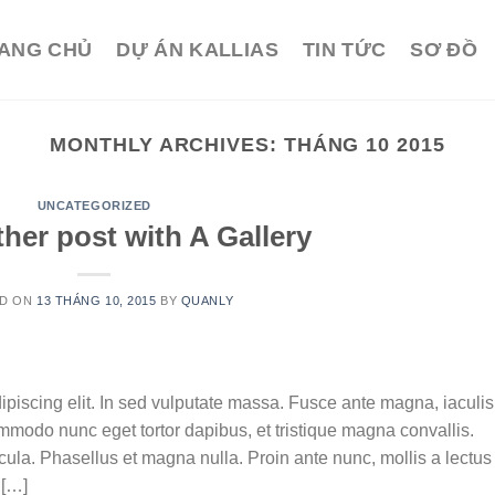
ANG CHỦ
DỰ ÁN KALLIAS
TIN TỨC
SƠ ĐỒ
MONTHLY ARCHIVES:
THÁNG 10 2015
UNCATEGORIZED
her post with A Gallery
ED ON
13 THÁNG 10, 2015
BY
QUANLY
ipiscing elit. In sed vulputate massa. Fusce ante magna, iaculis
commodo nunc eget tortor dapibus, et tristique magna convallis.
la. Phasellus et magna nulla. Proin ante nunc, mollis a lectus
 […]