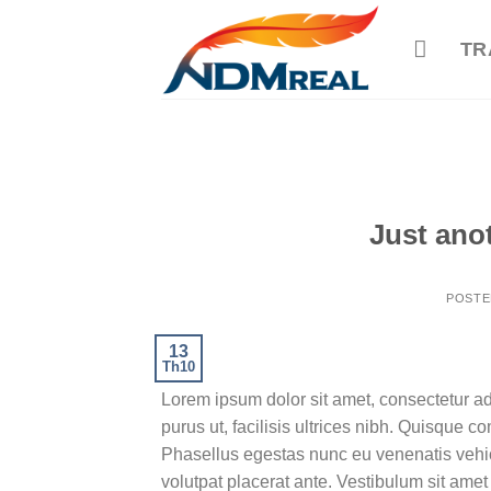
Skip
to
TR
content
Just anot
POST
13
Th10
Lorem ipsum dolor sit amet, consectetur ad
purus ut, facilisis ultrices nibh. Quisque 
Phasellus egestas nunc eu venenatis vehicu
volutpat placerat ante. Vestibulum sit amet