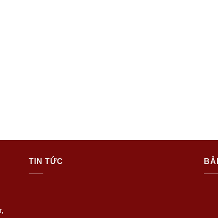
TIN TỨC
BẢ
,