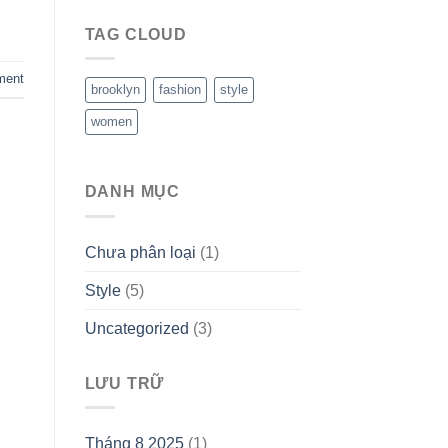
TAG CLOUD
ment
brooklyn
fashion
style
women
DANH MỤC
Chưa phân loại
(1)
Style
(5)
Uncategorized
(3)
LƯU TRỮ
Tháng 8 2025
(1)