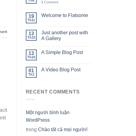
Th8
1
Comment
Welcome to Flatsome
19
Th11
ment
Just another post with
13
Th10
A Gallery
A Simple Blog Post
13
Th10
A Video Blog Post
01
Th1
RECENT COMMENTS
acit
Một người bình luận
est
WordPress
trong
Chào tất cả mọi người!