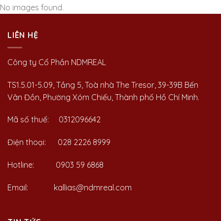
No images found.
LIÊN HỆ
Công ty Cổ Phần NDMREAL
TS1.5.01-5.09, Tầng 5, Toà nhà The Tresor, 39-39B Bến
Vân Đồn, Phường Xóm Chiếu, Thành phố Hồ Chí Minh.
Mã số thuế: 0312096642
Điện thoại: 028 2226 8999
Hotline: 0903 59 6868
Email: kallias@ndmreal.com