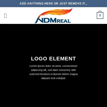
Skip
ADD ANYTHING HERE OR JUST REMOVE IT...
to
content
0
LOGO ELEMENT
Lorem ipsum dolor sit amet, consectetuer
adipiscing elit, sed diam nonummy nibh
euismod tincidunt ut laoreet dolore magna
aliquam erat volutpat.