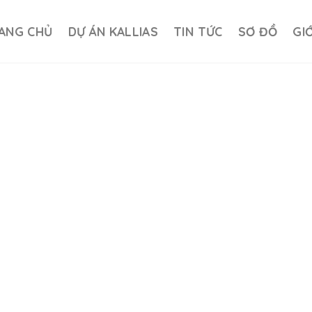
ANG CHỦ
DỰ ÁN KALLIAS
TIN TỨC
SƠ ĐỒ
GI