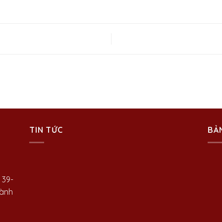
TIN TỨC
BẢ
 39-
hành