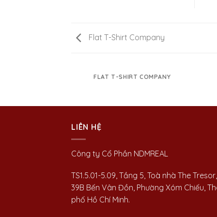
Flat T-Shirt Company
FLAT T-SHIRT COMPANY
LIÊN HỆ
Công ty Cổ Phần NDMREAL
TS1.5.01-5.09, Tầng 5, Toà nhà The Tresor,
39B Bến Vân Đồn, Phường Xóm Chiếu, T
phố Hồ Chí Minh.