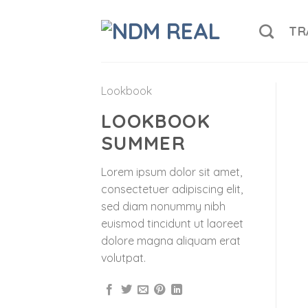
Skip
to
TR
content
Lookbook
LOOKBOOK
SUMMER
Lorem ipsum dolor sit amet,
consectetuer adipiscing elit,
sed diam nonummy nibh
euismod tincidunt ut laoreet
dolore magna aliquam erat
volutpat.