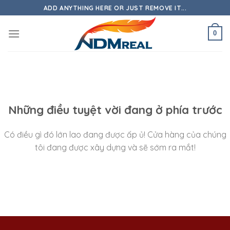
Skip
ADD ANYTHING HERE OR JUST REMOVE IT...
to
content
0
Những điều tuyệt vời đang ở phía trước
Có điều gì đó lớn lao đang được ấp ủ! Cửa hàng của chúng
tôi đang được xây dựng và sẽ sớm ra mắt!