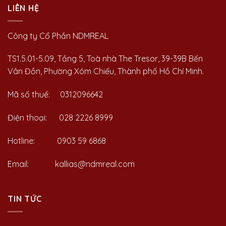
LIÊN HỆ
Công ty Cổ Phần NDMREAL
TS1.5.01-5.09, Tầng 5, Toà nhà The Tresor, 39-39B Bến
Vân Đồn, Phường Xóm Chiếu, Thành phố Hồ Chí Minh.
Mã số thuế: 0312096642
Điện thoại: 028 2226 8999
Hotline: 0903 59 6868
Email: kallias@ndmreal.com
TIN TỨC