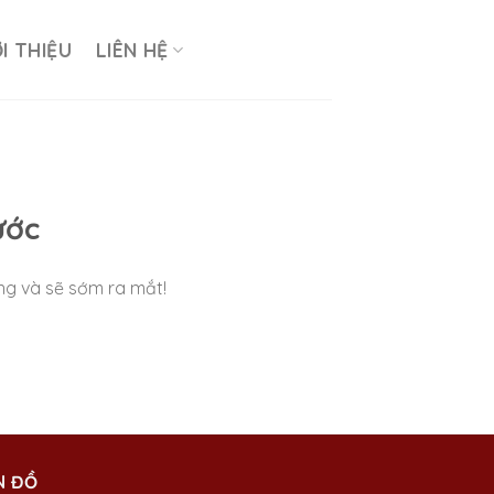
ỚI THIỆU
LIÊN HỆ
ước
ng và sẽ sớm ra mắt!
N ĐỒ