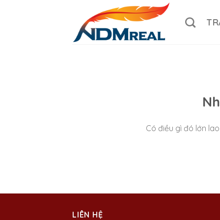
Skip
to
TR
content
Nh
Có điều gì đó lớn l
LIÊN HỆ