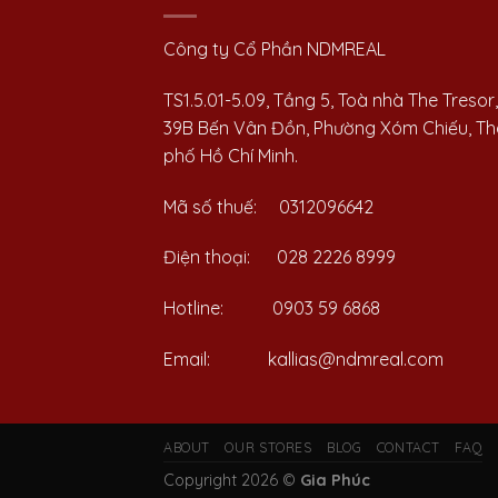
Công ty Cổ Phần NDMREAL
TS1.5.01-5.09, Tầng 5, Toà nhà The Tresor,
39B Bến Vân Đồn, Phường Xóm Chiếu, T
phố Hồ Chí Minh.
Mã số thuế: 0312096642
Điện thoại: 028 2226 8999
Hotline: 0903 59 6868
Email: kallias@ndmreal.com
ABOUT
OUR STORES
BLOG
CONTACT
FAQ
Copyright 2026 ©
Gia Phúc