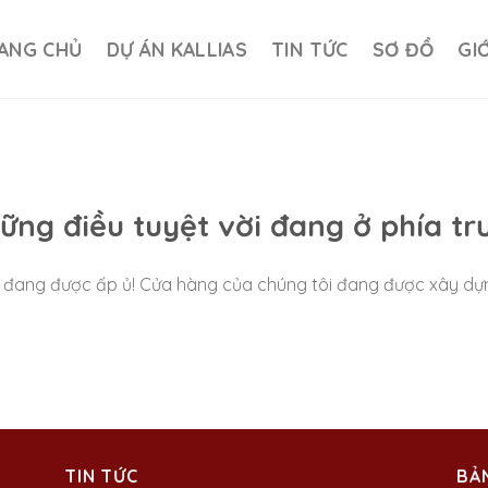
ANG CHỦ
DỰ ÁN KALLIAS
TIN TỨC
SƠ ĐỒ
GI
ững điều tuyệt vời đang ở phía tr
ao đang được ấp ủ! Cửa hàng của chúng tôi đang được xây dự
TIN TỨC
BẢ