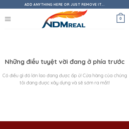
Skip
ADD ANYTHING HERE OR JUST REMOVE IT...
to
content
0
Những điều tuyệt vời đang ở phía trước
Có điều gì đó lớn lao đang được ấp ủ! Cửa hàng của chúng
tôi đang được xây dựng và sẽ sớm ra mắt!