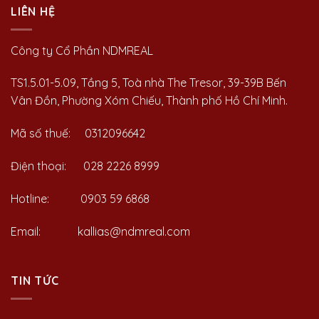
LIÊN HỆ
Công ty Cổ Phần NDMREAL
TS1.5.01-5.09, Tầng 5, Toà nhà The Tresor, 39-39B Bến
Vân Đồn, Phường Xóm Chiếu, Thành phố Hồ Chí Minh.
Mã số thuế: 0312096642
Điện thoại: 028 2226 8999
Hotline: 0903 59 6868
Email: kallias@ndmreal.com
TIN TỨC